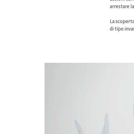
arrestare l
La scoperta
di tipo inva