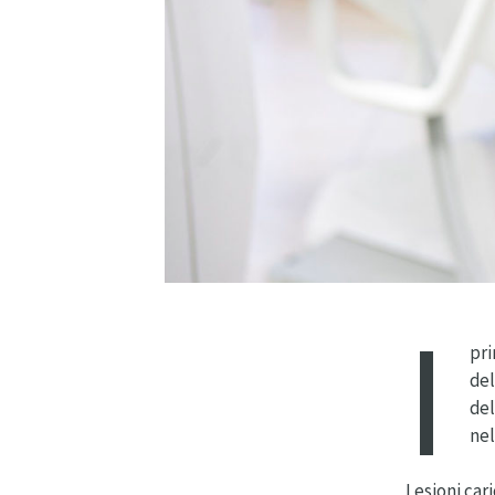
I
pri
del
del
nel
Lesioni car