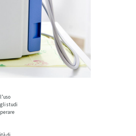
 l’uso
gli studi
 sperare
tà di